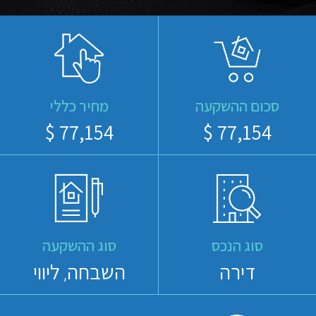
סכום ההשקעה
מחיר כללי
77,154 $
77,154 $
סוג הנכס
סוג ההשקעה
דירה
השבחה
ליווי
,