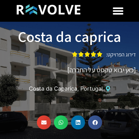
Costa da caprica
דירוג הפרויקט:





[כאן יבוא טקסט על החברה]
Costa da Caparica, Portugal