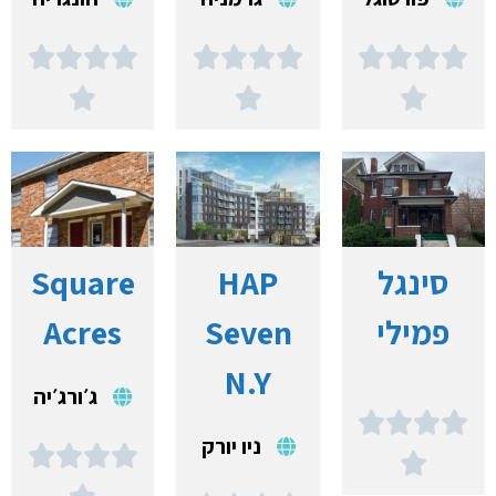















סינגל
HAP
Square
פמילי
Seven
Acres
N.Y
ג׳ורג׳יה




ניו יורק




