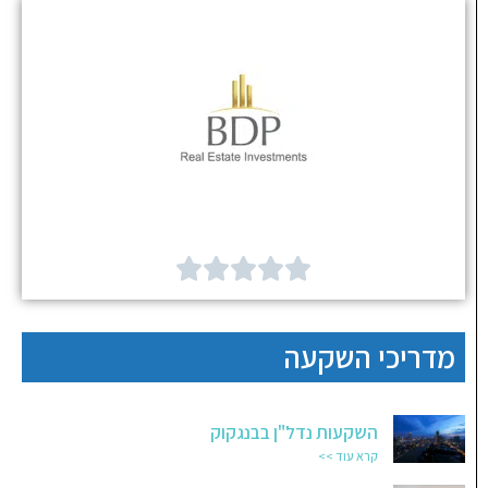





מדריכי השקעה
השקעות נדל"ן בבנגקוק
קרא עוד >>