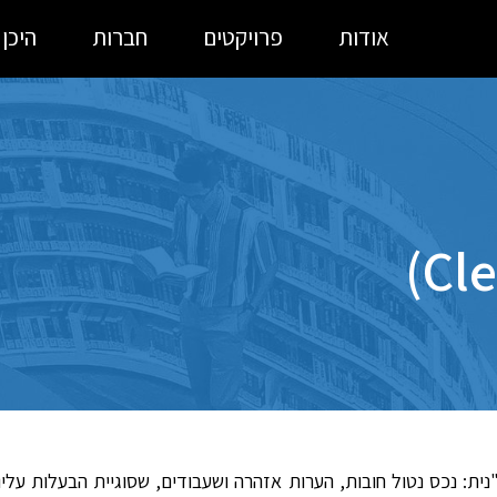
אודות
פרויקטים
חברות
היכן
ה 'לוח חלק', או בנדל"נית: נכס נטול חובות, הערות אזהרה ושעבודים, שסוגיית הב