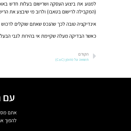
(המקבילה לרישום בטאבו) ולרוב מי שיבצע את הרישום הם חברות הנקראות חברות ׳
אינדיקציה טובה לכך שהנכס שאתם שוקלים לרכוש הוא אכן 'Clear title' הוא שאין בו עבירות בניה ותוספות לא רשומות וכמו
כאשר הבדיקה מעלה שקיימת אי בהירות לגבי הבעלות, שהנ
הקודם
תשואה על מזומן (CoC)
עם ה
אתם מסמנ
להפוך א