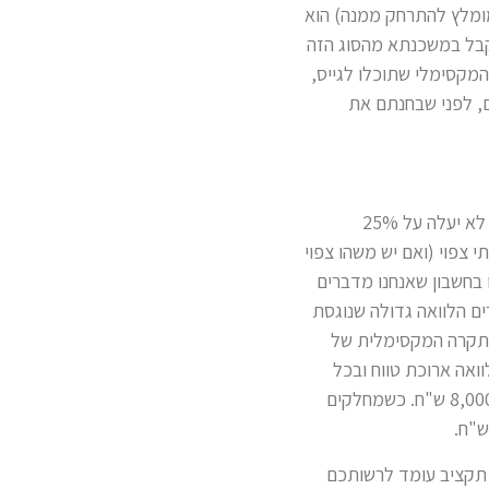
ומלץ להתרחק ממנה) הוא
ים לקבל במשכנתא מהסוג הזה
מקסימלי שתוכלו לגייס,
ם המקסימום, לפני שבחנתם את
הסוד לבניית תקציב אמיתי שיאפשר לכם גם להתנהל ברווחה הוא שההחזר החודשי של המשכנתא לא יעלה על 25%
צפוי (ואם יש משהו צפוי
 בחשבון שאנחנו מדברים
רים הלוואה גדולה שנוגסת
ם אותה משורת ההכנסה ורק אז תחלקו ל-4 ותבינו מה התקרה המקסימלית של
 אך אתם כבר מחזירים הלוואה ארוכת טווח ובכל
חודש מעבירים אוטומטית 2,000 ש"ח לכיסוי ההלוואה. מכאן שההכנסה הפנויה שלכם עומדת על 8,000 ש"ח. כשמחלקים
ה תקציב עומד לרשותכם