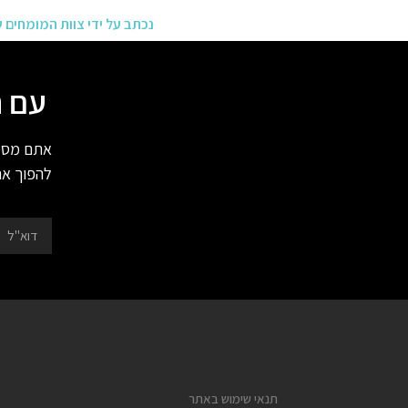
נכתב על ידי צוות המומחים של volve
עם ה
אתם מסמנ
להפוך א
תנאי שימוש באתר