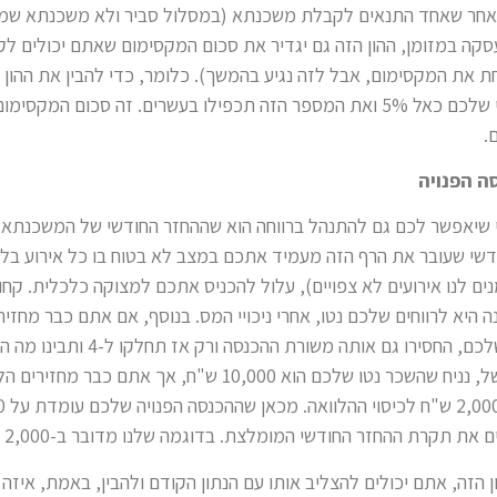
מאחר שאחד התנאים לקבלת משכנתא (במסלול סביר ולא משכנתא שמ
5% מעלות העסקה במזומן, ההון הזה גם יגדיר את סכום המקסימום שאתם יכול
 את המקסימום, אבל לזה נגיע בהמשך). כלומר, כדי להבין את ההון ה
התייחסו אל כל ההון העצמי שלכם כאל 5% ואת המספר הזה תכפילו בעשרים. זה סכו
.
שי שעובר את הרף הזה מעמיד אתכם במצב לא בטוח בו כל אירוע בלתי 
ים לנו אירועים לא צפויים), עלול להכניס אתכם למצוקה כלכלית. קחו
נה היא לרווחים שלכם נטו, אחרי ניכויי המס. בנוסף, אם אתם כבר מחזי
בקביעות בהכנסה הפנויה שלכם, החסירו ג
ההחזר החודשי שלכם. למשל, נניח שהשכר נטו שלכם הוא 10,000 ש"ח,
 הזה, אתם יכולים להצליב אותו עם הנתון הקודם ולהבין, באמת, איז