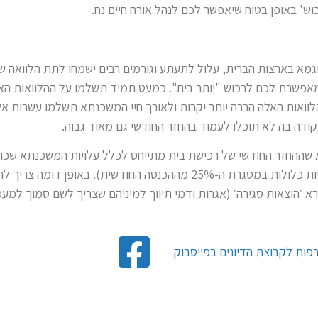
וש' באופן בטוח שיאפשר לכם לנהל אורח חיים נח.
מא בארצות הברית, עלול לתעתע וגורמים רבים ישמחו לתת הלוואה ש
אפשרת לכם לרכוש "יותר בית". כמעט תמיד תשלמו על ההלוואות האל
ואות האלה הרבה יותר יקרות ולאורך חיי המשכנתא תשלמו עשרות אלפי
נקודה בה לא תוכלו לעמוד בהחזר החודשי גם מאוד גבוה.
א שההחזר החודשי של רכישת בית מתייחס לכלל עלויות המשכנתא שכולל
ההוצאות האלה צריכות להיות כלולות במסגרת ה-25% מההכנסה החודשית). בא
א ׳הוצאות סגירה׳ (אגרות ודמי תיווך למיניהם שצריך לשם סמוך למע
ות לקבוצת הדיונים בפייסבוק