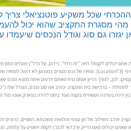
הכרחי שכל משקיע פוטנציאלי צריך ל
 מהי מסגרת התקציב שהוא יכול להעמ
יגזרו גם סוג וגודל הנכסים שיעמדו ע
אתם יכולים לקנות? היא: "זה תלוי". כידוע, על נדל"ן פועלים המון
יהיה כנראה המיקום הגיאוגרפי (Location*3). מחירו של נכס מגורים במנהטן לא דומ
מקסיקו. לכן, לצורך הדיון אנחנו נניח שאתם יודעים איפה נמצא הנכס ש
ר להתחלה – ברכישת בית התקציב יכתיב את סוג הנכס, הגודל שלו ("כ
בין דירה בשדרה העשירית בקצה העיר ביחס לדירה בפארק אווניו מול ה
יב יורכב משילוב של הון עצמי והלוואת משכנתא. השניים, כרוכים זה
 שאתם יכולים (ואם נדייק ש'כדאי לכם') לקחת וישפיע על עלותה, הו